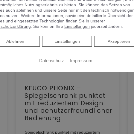
estmögliches Nutzungserlebnis zu bieten. Sie können das Setzen von
es auch ablehnen und unsere Seite nur mit den technisch notwendige
es nutzen. Weitere Informationen, sowie eine detaillierte Übersicht der
es und eingesetzten Technologien finden Sie in unserer
schutzerklärung
. Sie können Ihre
Einstellungen
jederzeit ändern.
Ablehnen
Ablehnen
Einstellungen
Akzeptieren
Datenschutz
Impressum
KEUCO PHÖNIX –
Spiegelschrank punktet
mit reduziertem Design
und benutzerfreundlicher
Bedienung
Spiegelschrank punktet mit reduziertem