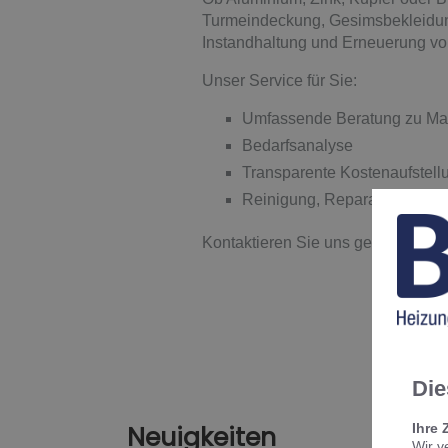
Turmeindeckung, Gesimsbekleidun
Instandhaltung und Erneuerung von
Unser Service für Sie:
Umfassende Beratung zu Mate
Bedarfsanalyse
Transparente Kostenaufstel
Reinigung, Reparatur und E
Kontaktieren Sie uns gerne für ein
Die
Ihre 
Neuigkeiten
Wir v