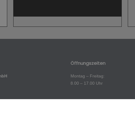
Öffnungszeiten
mbH
Montag – Freitag:
8.00 – 17.00 Uhr
technik@ewe.net