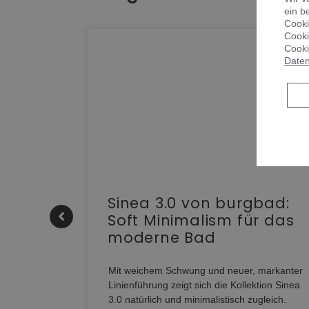
ein b
Cooki
Cooki
Cooki
Daten
e |
Sinea 3.0 von burgbad:
Soft Minimalism für das
moderne Bad
nskomfort
s
Mit weichem Schwung und neuer, markanter
M NEO
Linienführung zeigt sich die Kollektion Sinea
owohl zum
3.0 natürlich und minimalistisch zugleich.