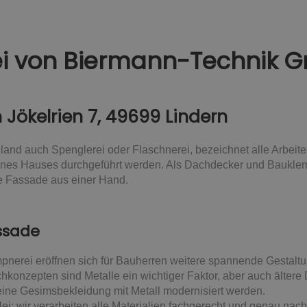
i von Biermann-Technik 
n Jökelrien 7, 49699 Lindern
and auch Spenglerei oder Flaschnerei, bezeichnet alle Arbeite
es Hauses durchgeführt werden. Als Dachdecker und Bauklempn
re Fassade aus einer Hand.
assade
mpnerei eröffnen sich für Bauherren weitere spannende Gestalt
hkonzepten sind Metalle ein wichtiger Faktor, aber auch älte
ine Gesimsbekleidung mit Metall modernisiert werden.
ei: wir verarbeiten alle Materialien fachgerecht und genau na