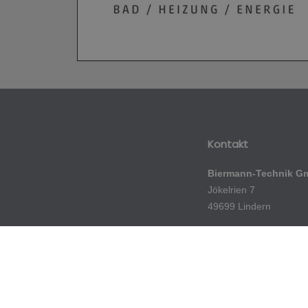
Kontakt
Biermann-Technik G
Jökelrien 7
49699 Lindern
Telefon: 05957 8383
E-Mail:
info-biermann-