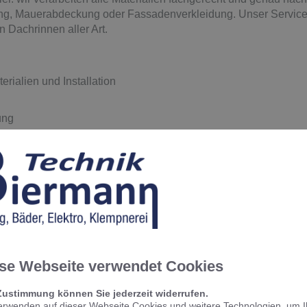
g, Mauerabdeckung oder Fassadenverkleidung. Unser Service 
 Dachrinnen aller Art.
rialien und Installation
lung
rneuerung von Regenrinnen
e erste, unverbindliche Beratung!
se Webseite verwendet Cookies
Zustimmung können Sie jederzeit widerrufen.
erwenden auf dieser Webseite Cookies und weitere Technologien, um 