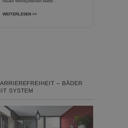
neuen Whirlsystemen bietet…
unterschi
konzipiert
WEITERLESEN >>
WEITERL
ARRIEREFREIHEIT – BÄDER
IT SYSTEM