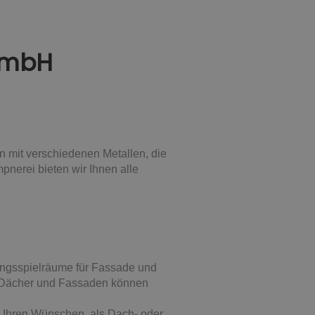
GmbH
n mit verschiedenen Metallen, die
erei bieten wir Ihnen alle
ungsspielräume für Fassade und
re Dächer und Fassaden können
ch Ihren Wünschen, als Dach- oder