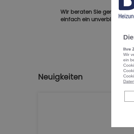
Wir beraten Sie gerne ausfü
einfach ein unverbindliche
Die
Ihre 
Wir v
ein b
Cooki
Cooki
Neuigkeiten
Cooki
Daten