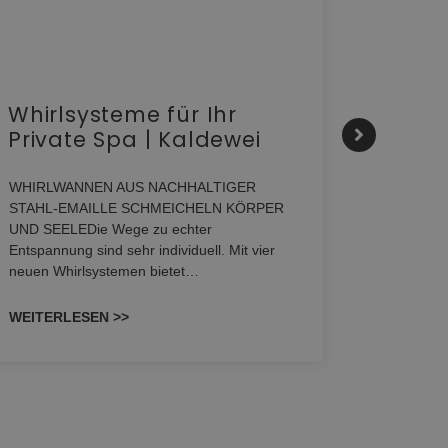
Whirlsysteme für Ihr
Gesta
Private Spa | Kaldewei
alltä
HANS
WHIRLWANNEN AUS NACHHALTIGER
STAHL-EMAILLE SCHMEICHELN KÖRPER
Stil für 
UND SEELEDie Wege zu echter
HANSAGENE
Entspannung sind sehr individuell. Mit vier
von Wascht
neuen Whirlsystemen bietet…
unterschi
konzipiert
WEITERLESEN >>
WEITERL