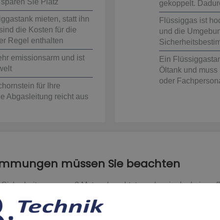
 sparen Sie Platz
gekoppelt. Dadurc
ggastank mieten, statt ihn
Flüssiggas ist ho
sind die Kosten für die
und die Umgebun
er Regel enthalten
Sicherheitsbest
ehr emissionsarm und ist
Ein Flüssiggastank
welt
Öltank und muss
oder Fachpersona
hornstein für Ihre
e Abgasleitung reicht aus
stimmungen müssen Sie beachten
icherheitszone von 3 Metern beachtet werden, in der keine off
üssen zudem Ex-geschützt sein. Wenn Sie den Tank in einem G
Hauses abgeschirmt sein.