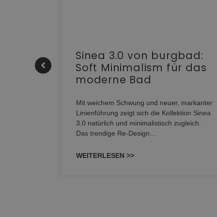
e |
Sinea 3.0 von burgbad:
Soft Minimalism für das
moderne Bad
nskomfort
s
Mit weichem Schwung und neuer, markanter
M NEO
Linienführung zeigt sich die Kollektion Sinea
owohl zum
3.0 natürlich und minimalistisch zugleich.
Das trendige Re-Design…
WEITERLESEN >>