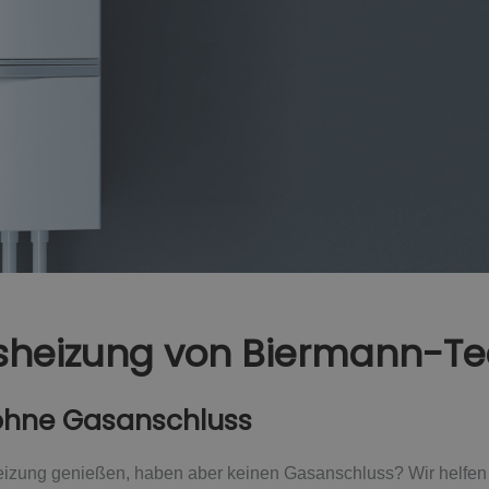
asheizung von Biermann-T
ohne Gasanschluss
heizung genießen, haben aber keinen Gasanschluss? Wir helfen I