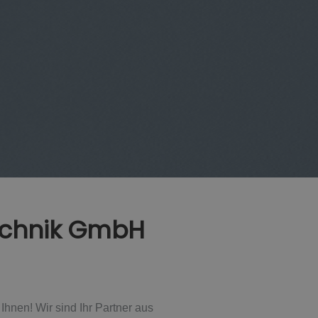
echnik GmbH
hnen! Wir sind Ihr Partner aus