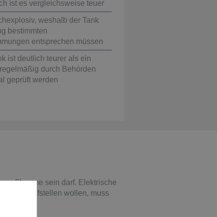
h ist es vergleichsweise teuer
chexplosiv, weshalb der Tank
g bestimmten
immungen entsprechen müssen
 ist deutlich teurer als ein
 regelmäßig durch Behörden
l geprüft werden
ene Flamme sein darf. Elektrische
ebäude aufstellen wollen, muss