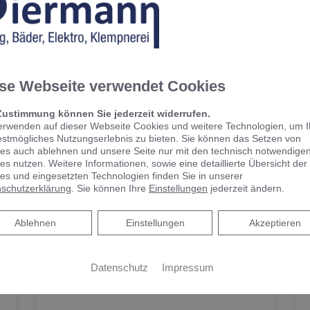
hrlich zu den Vor- und Nachteilen einer Flüssiggas
s Beratungsgespräch mit uns!
se Webseite verwendet Cookies
Zustimmung können Sie jederzeit widerrufen.
erwenden auf dieser Webseite Cookies und weitere Technologien, um 
estmögliches Nutzungserlebnis zu bieten. Sie können das Setzen von
es auch ablehnen und unsere Seite nur mit den technisch notwendige
es nutzen. Weitere Informationen, sowie eine detaillierte Übersicht der
es und eingesetzten Technologien finden Sie in unserer
schutzerklärung
. Sie können Ihre
Einstellungen
jederzeit ändern.
Ablehnen
Ablehnen
Einstellungen
Akzeptieren
Datenschutz
Impressum