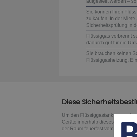
aufgestellt werden – so
Sie können Ihren Flüssi
zu kaufen. In der Miete 
Sicherheitsprüfung in d
Flüssiggas verbrennt s
dadurch gut für die Um
Sie brauchen keinen Sc
Flüssiggasheizung. Ein
Diese Sicherheitsbe
Um den Flüssiggastank muss eine S
Geräte innerhalb dieses Radius m
der Raum feuerfest vom Rest des 