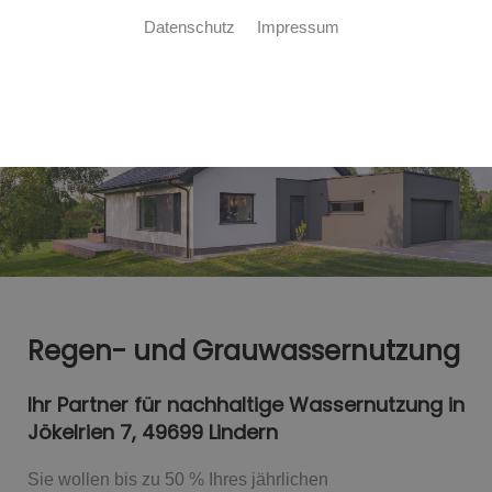
Datenschutz
Impressum
Regen- und Grauwassernutzung
Ihr Partner für nachhaltige Wassernutzung in
Jökelrien 7, 49699 Lindern
Sie wollen bis zu 50 % Ihres jährlichen